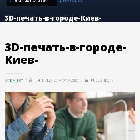
3D-ПЕЧАТЬ-В-ГОРОДЕ-КИЕВ-
3D-печать-в-городе-Киев-
3D-печать-в-городе-
Киев-
BY
DMITRY
/
ПЯТНИЦА, 20 МАРТА 2020
/
PUBLISHED IN