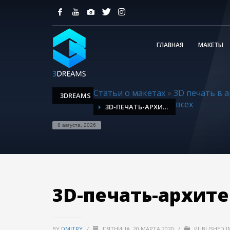
ГЛАВНАЯ
МАКЕТЫ
Статьи о макетах
»
3D печать в а
3DREAMS
всех
3D-ПЕЧАТЬ-АРХИТЕКТУРЫ-В-ХАРЬКОВЕ-1-2
8 августа, 2026
3D-печать-архите
BY
DMITRY
/
ПЯТНИЦА, 20 МАРТА 2020
/
PUBLISHED I