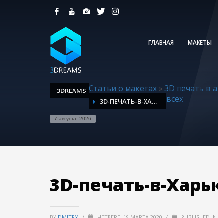
ГЛАВНАЯ
МАКЕТЫ
Статьи о макетах
»
3D печать в а
3DREAMS
всех
3D-ПЕЧАТЬ-В-ХАРЬКОВ
7 августа, 2026
3D-печать-в-Харь
BY
DMITRY
/
ЧЕТВЕРГ, 19 МАРТА 2020
/
PUBLISHED IN