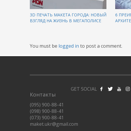
3D ПЕЧАТЬ МАКЕТА ГОРОДА: НОВЫЙ
6 ПРЕИ
ВЗГЛЯД НА ЖИЗНЬ В МЕГАПОЛИСЕ
АРХИТ
You must be
logged in
to post a comment.
GET SOCIAL
Контакты
(095) 900-88-41
(098) 900-88-41
(073) 900-88-41
maket.ukr@gmail.com