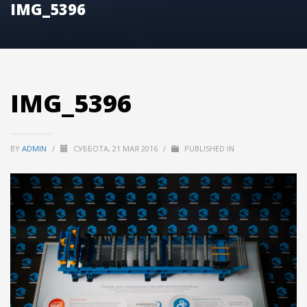
IMG_5396
IMG_5396
BY
ADMIN
/
СУББОТА, 21 МАЯ 2016
/
PUBLISHED IN